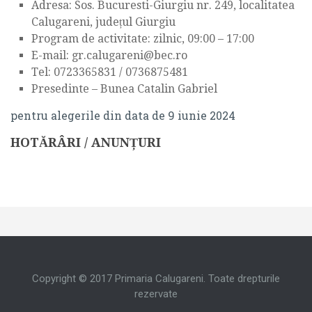
STAREA CIVILA
Adresa: Sos. Bucuresti-Giurgiu nr. 249, localitatea
CONDUCEREA
Calugareni, județul Giurgiu
CUVANTUL PRIMARULUI
Program de activitate: zilnic, 09:00 – 17:00
STAREA CIVILA
E-mail: gr.calugareni@bec.ro
DECLARAȚII DE AVERE ȘI INTERESE SALARIAȚI
CUVANTUL PRIMARULUI
Tel: 0723365831 / 0736875481
ALEGERI LOCALE ȘI EUROPARLAMENTARE – 9 IUNIE 2024
Presedinte – Bunea Catalin Gabriel
DECLARAȚII DE AVERE ȘI INTERESE SALARIAȚI
CONSILIUL LOCAL
pentru alegerile din data de 9 iunie 2024
ALEGERI LOCALE ȘI EUROPARLAMENTARE – 9 IUNIE
LISTA CONSILIERI
HOTĂRÂRI / ANUNȚURI
2024
INFORMATII
Consiliul Local
PROIECT SIPOCA 35
LISTA CONSILIERI
Informatii
PLAN URBANISTIC ZONAL
PROIECT SIPOCA 35
STIRI & EVENIMENTE
Copyright © 2017 Primaria Calugareni. Toate drepturile
PLAN URBANISTIC ZONAL
ANUNTURI PUBLICE
rezervate
MONITORUL OFICIAL LOCAL
STIRI & EVENIMENTE