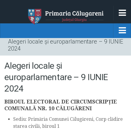
HOM
LOCALITATEA
Alegeri locale și europarlamentare – 9 IUNIE
HOME
2024
MONOGRAFIE
Localitatea
DATE ISTORICE
Alegeri locale și
MONOGRAFIE
DATE GEOGRAFICE
europarlamentare – 9 IUNIE
DATE ISTORICE
PRINCIPALELE INSTITUTII
2024
DATE GEOGRAFICE
GALERIE FOTO
BIROUL ELECTORAL DE CIRCUMSCRIPȚIE
PRINCIPALELE INSTITUTII
PRIMARIA
COMUNALĂ NR. 10 CĂLUGĂRENI
GALERIE FOTO
Sediu: Primăria Comunei Călugăreni, Corp clădire
CONDUCEREA
Primaria
starea civilă, biroul 1