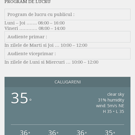
PROGRAM DE LUCRU
REGISTRU PENTRU EVIDENȚA HOTĂRÂRILOR
REGISTRU PENTRU EVIDENȚA DISPOZIȚIILOR
Program de lucru cu publicul :
DISPOZIȚIILE AUTORITĂȚII EXECUTIVE
DOCUMENTE ȘI INFORMAȚII FINANCIARE
Luni – Joi ……. 08:00 – 16:00
Vineri ………… 08:00 – 14:00
DISPOZIȚII
PROIECTE DE BUGET
Audiente primar :
REGISTRU PENTRU EVIDENȚA DISPOZIȚIILOR
BUGET
In zilele de Marti si Joi … 10:00 – 12:00
DOCUMENTE ȘI INFORMAȚII FINANCIARE
Audiente viceprimar :
BILANȚ
In zilele de Luni si Miercuri … 10:00 – 12:00
PROIECTE DE BUGET
CONTUL DE EXECUȚIE
BUGET
DATORIE PUBLICĂ
CALUGARENI
35
BILANȚ
RAPORTARE FINANCIARĂ
clear sky
°
31% humidity
CONTUL DE EXECUȚIE
INVESTITII
wind: 5m/s NE
H 35 • L 35
DATORIE PUBLICĂ
ALTE DOCUMENTE
RAPORTARE FINANCIARĂ
SERVICII ONLINE
36
36
36
35
°
°
°
°