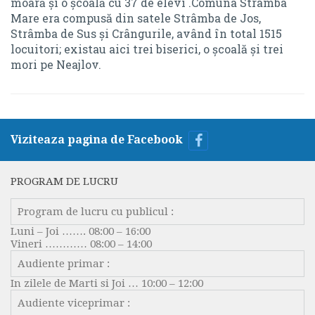
moară și o școală cu 37 de elevi .Comuna Strâmba
PROIECTE DE HOTĂRÂRE
REGISTRU PENTRU EVIDENȚA DISPOZIȚIILOR
Mare era compusă din satele Strâmba de Jos,
Strâmba de Sus și Crângurile, având în total 1515
REGISTRU PENTRU EVIDENȚA PROIECTELOR DE
DOCUMENTE ȘI INFORMAȚII FINANCIARE
locuitori; existau aici trei biserici, o școală și trei
HOTĂRÂRI
mori pe Neajlov.
PROIECTE DE BUGET
HOTĂRÂRI
BUGET
REGISTRU PENTRU EVIDENȚA HOTĂRÂRILOR
BILANȚ
DISPOZIȚIILE AUTORITĂȚII EXECUTIVE
Viziteaza pagina de Facebook
CONTUL DE EXECUȚIE
DISPOZIȚII
PROGRAM DE LUCRU
DATORIE PUBLICĂ
REGISTRU PENTRU EVIDENȚA DISPOZIȚIILOR
Program de lucru cu publicul :
RAPORTARE FINANCIARĂ
DOCUMENTE ȘI INFORMAȚII FINANCIARE
Luni – Joi ……. 08:00 – 16:00
INVESTITII
Vineri ………… 08:00 – 14:00
PROIECTE DE BUGET
Audiente primar :
ALTE DOCUMENTE
BUGET
In zilele de Marti si Joi … 10:00 – 12:00
SERVICII ONLINE
Audiente viceprimar :
BILANȚ