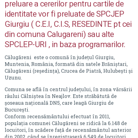
STAREA CIVILA
preluare a cererilor pentru cartile de
identitate vor fi preluate de SPCJEP
PRINCIPALELE INSTITUTII
CUVANTUL PRIMARULUI
Giurgiu ( C.E.I, C.I.S, RESEDINTE pt cei
GALERIE FOTO
DECLARAȚII DE AVERE ȘI INTERESE SALARIAȚI
din comuna Calugareni) sau alte
Primaria
ALEGERI LOCALE ȘI EUROPARLAMENTARE – 9 IUNIE 2024
SPCLEP-URI , in baza programarilor.
CONDUCEREA
CONSILIUL LOCAL
Călugăreni este o comună în județul Giurgiu,
STAREA CIVILA
LISTA CONSILIERI
Muntenia, România, formată din satele Brăniștari,
Călugăreni (reședința), Crucea de Piatră, Hulubești și
INFORMATII
CUVANTUL PRIMARULUI
Uzunu.
PROIECT SIPOCA 35
DECLARAȚII DE AVERE ȘI INTERESE SALARIAȚI
Comuna se află în centrul județului, în zona vărsării
râului Câlniștea în Neajlov. Este străbătută de
PLAN URBANISTIC ZONAL
ALEGERI LOCALE ȘI EUROPARLAMENTARE – 9 IUNIE
șoseaua națională DN5, care leagă Giurgiu de
2024
București.
STIRI & EVENIMENTE
Conform recensământului efectuat în 2011,
Consiliul Local
populația comunei Călugăreni se ridică la 6.148 de
ANUNTURI PUBLICE
locuitori, în scădere față de recensământul anterior
LISTA CONSILIERI
MONITORUL OFICIAL LOCAL
din 2002, când se înregistraseră 6.549 de locuitori.