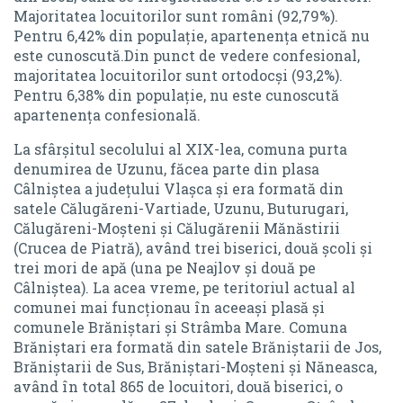
Informatii
Majoritatea locuitorilor sunt români (92,79%).
STATUTUL UNITĂȚII ADMINISTRATIV-TERITORIALE
Pentru 6,42% din populație, apartenența etnică nu
PROIECT SIPOCA 35
este cunoscută.Din punct de vedere confesional,
PROCESELE VERBALE ALE ȘEDINȚELOR CONSILIULUI LOCAL
majoritatea locuitorilor sunt ortodocși (93,2%).
PLAN URBANISTIC ZONAL
Pentru 6,38% din populație, nu este cunoscută
REGULAMENTELE PRIVIND PROCEDURILE ADMINISTRATIVE
apartenența confesională.
STIRI & EVENIMENTE
HOTĂRÂRILE AUTORITĂȚII DELIBERATIVE
La sfârșitul secolului al XIX-lea, comuna purta
ANUNTURI PUBLICE
denumirea de Uzunu, făcea parte din plasa
PROIECTE DE HOTĂRÂRE
Câlniștea a județului Vlașca și era formată din
Monitorul Oficial Local
satele Călugăreni-Vartiade, Uzunu, Buturugari,
REGISTRU PENTRU EVIDENȚA PROIECTELOR DE HOTĂRÂRI
STATUTUL UNITĂȚII ADMINISTRATIV-TERITORIALE
Călugăreni-Moșteni și Călugărenii Mănăstirii
(Crucea de Piatră), având trei biserici, două școli și
PROCESELE VERBALE ALE ȘEDINȚELOR CONSILIULUI
trei mori de apă (una pe Neajlov și două pe
HOTĂRÂRI
LOCAL
Câlniștea). La acea vreme, pe teritoriul actual al
REGISTRU PENTRU EVIDENȚA HOTĂRÂRILOR
comunei mai funcționau în aceeași plasă și
REGULAMENTELE PRIVIND PROCEDURILE
comunele Brăniștari și Strâmba Mare. Comuna
ADMINISTRATIVE
DISPOZIȚIILE AUTORITĂȚII EXECUTIVE
Brăniștari era formată din satele Brăniștarii de Jos,
Brăniștarii de Sus, Brăniștari-Moșteni și Năneasca,
HOTĂRÂRILE AUTORITĂȚII DELIBERATIVE
DISPOZIȚII
având în total 865 de locuitori, două biserici, o