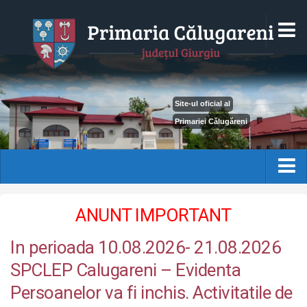
HOM
LOCALITATEA
Site-ul oficial al
MONOGRAFIE
Primariei Călugăreni
DATE ISTORICE
DATE GEOGRAFICE
HOME
PRINCIPALELE INSTITUTII
ANUNT IMPORTANT
Localitatea
GALERIE FOTO
In perioada 10.08.2026- 21.08.2026
MONOGRAFIE
PRIMARIA
SPCLEP Calugareni – Evidenta
DATE ISTORICE
CONDUCEREA
Persoanelor va fi inchis. Activitatile de
DATE GEOGRAFICE