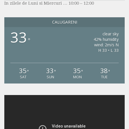
CONTACT
In zilele de Luni si Miercuri … 10:00 – 12:00
CONTUL DE EXECUȚIE
SERVICII PUBLICE
DATORIE PUBLICĂ
CALUGARENI
SERVICIULU PUBLIC COMUNITAR DE EVIDENTA A
33
PERSOANELOR
RAPORTARE FINANCIARĂ
clear sky
°
42% humidity
INVESTITII
wind: 2m/s N
H 33 • L 33
ALTE DOCUMENTE
SERVICII ONLINE
35
33
35
38
°
°
°
°
SAT
SUN
MON
TUE
Contact
Servicii Publice
SERVICIULU PUBLIC COMUNITAR DE EVIDENTA A
PERSOANELOR