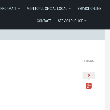
I ONLINE
Contact
Servicii Publice
INFORMATII
MONITORUL OFICIAL LOCAL
SERVICII ONLINE
CONTACT
SERVICII PUBLICE
SHARE
0