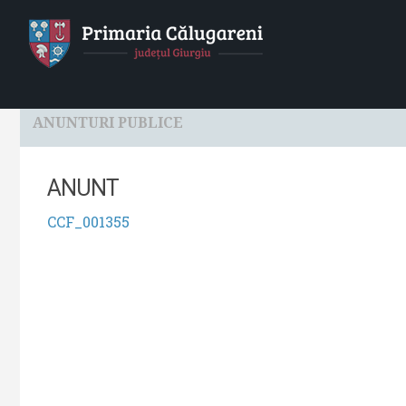
HOME
Localitatea
Primaria
Consiliul Local
ANUNTURI PUBLICE
ANUNT
CCF_001355