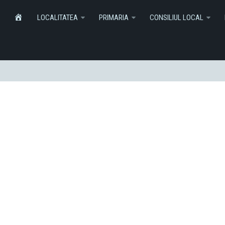
Informatii
Monitorul Oficial Local
SERVICI
HOME
LOCALITATEA
PRIMARIA
CONSILIUL LOCAL