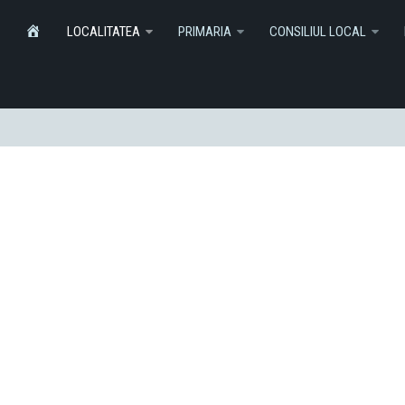
Informatii
Monitorul Oficial Local
SERVICI
HOME
LOCALITATEA
PRIMARIA
CONSILIUL LOCAL