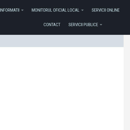
I ONLINE
Contact
Servicii Publice
INFORMATII
MONITORUL OFICIAL LOCAL
SERVICII ONLINE
CONTACT
SERVICII PUBLICE