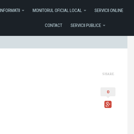
I ONLINE
Contact
Servicii Publice
INFORMATII
MONITORUL OFICIAL LOCAL
SERVICII ONLINE
CONTACT
SERVICII PUBLICE
SHARE
0