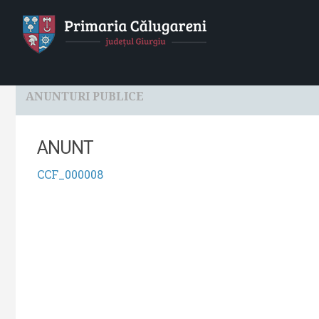
HOME
Localitatea
Primaria
Consiliul Local
ANUNTURI PUBLICE
ANUNT
CCF_000008