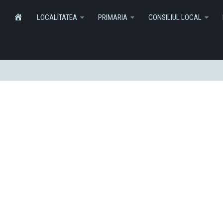
Informatii
Monitorul Oficial Local
SERVICI
HOME
LOCALITATEA
PRIMARIA
CONSILIUL LOCAL