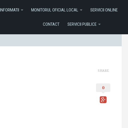
I ONLINE
Contact
Servicii Publice
INFORMATII
MONITORUL OFICIAL LOCAL
SERVICII ONLINE
CONTACT
SERVICII PUBLICE
SHARE
0