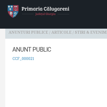
HOME
Localitatea
Primaria
Consiliul Local
ANUNTURI PUBLICE
/
ARTICOLE
/
STIRI & EVENI
ANUNT PUBLIC
CCF_000021