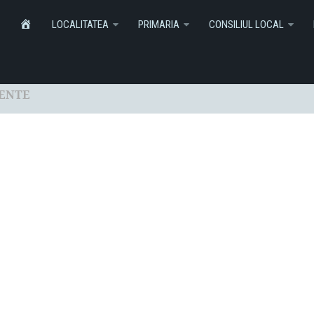
Informatii
Monitorul Oficial Local
SERVICI
HOME
LOCALITATEA
PRIMARIA
CONSILIUL LOCAL
MENTE