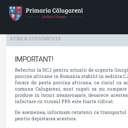
HOME
Localitatea
Primaria
Consiliul Local
STIRI & EVENIMENTE
IMPORTANT!
Referitor la HCJ pentru situatii de urgenta Giurgi
porcine africane in Romania stabilit in sedinta CJ
focare de pesta porcina africana, ca riscul ca 
comuna Calugareni, sunt rugati sa nu cumpere p
produse in locuri neamenajate, deoarece acestea 
infectare cu virusul PPA este foarte ridicat.
De asemenea, informam cetatenii ca transportul d
pentru depistarea acestora.