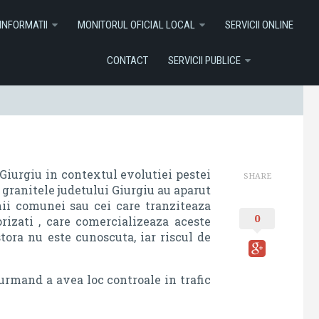
I ONLINE
Contact
Servicii Publice
INFORMATII
MONITORUL OFICIAL LOCAL
SERVICII ONLINE
CONTACT
SERVICII PUBLICE
 Giurgiu in contextul evolutiei pestei
SHARE
 granitele judetului Giurgiu au aparut
nii comunei sau cei care tranziteaza
0
izati , care comercializeaza aceste
tora nu este cunoscuta, iar riscul de
urmand a avea loc controale in trafic