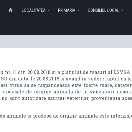
Informatii
Monitorul Oficial Local
SERVICI
HOME
LOCALITATEA
PRIMARIA
CONSILIUL LOCAL
u nr. 11 din 20.08.2018 si a planului de masuri al DSVSA
SU din data de 20.08.2018 si avand in vedere faptul ca la
acest virus sa se raspandeasca este foarte mare, cetate
rodusele de origine animala de la vanzatorii neautor
nu sunt autorizate sanitar-veterinar, provenienta aces
e animale si produse de origine animala este interzis, 