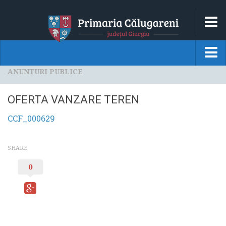
HOM
LOCALITATEA
ANUNTURI PUBLICE
HOME
MONOGRAFIE
Localitatea
OFERTA VANZARE TEREN
DATE ISTORICE
MONOGRAFIE
CCF_000629
DATE GEOGRAFICE
DATE ISTORICE
PRINCIPALELE INSTITUTII
SHARE
DATE GEOGRAFICE
GALERIE FOTO
0
PRINCIPALELE INSTITUTII
PRIMARIA
GALERIE FOTO
CONDUCEREA
Primaria