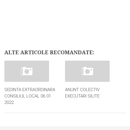
STAREA CIVILA
CONDUCEREA
CUVANTUL PRIMARULUI
STAREA CIVILA
DECLARAȚII DE AVERE ȘI INTERESE SALARIAȚI
CUVANTUL PRIMARULUI
ALEGERI LOCALE ȘI EUROPARLAMENTARE – 9 IUNIE 2024
DECLARAȚII DE AVERE ȘI INTERESE SALARIAȚI
CONSILIUL LOCAL
ALTE ARTICOLE RECOMANDATE:
ALEGERI LOCALE ȘI EUROPARLAMENTARE – 9 IUNIE
LISTA CONSILIERI
2024
INFORMATII
Consiliul Local
PROIECT SIPOCA 35
LISTA CONSILIERI
SEDINTA EXTRAORDINARA
ANUNT COLECTIV
Informatii
PLAN URBANISTIC ZONAL
CONSILIUL LOCAL 06 01
EXECUTARI SILITE
2022
PROIECT SIPOCA 35
STIRI & EVENIMENTE
PLAN URBANISTIC ZONAL
ANUNTURI PUBLICE
MONITORUL OFICIAL LOCAL
STIRI & EVENIMENTE