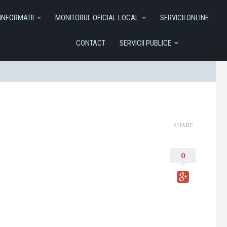
I ONLINE
Contact
Servicii Publice
INFORMATII
MONITORUL OFICIAL LOCAL
SERVICII ONLINE
CONTACT
SERVICII PUBLICE
SHARE
0