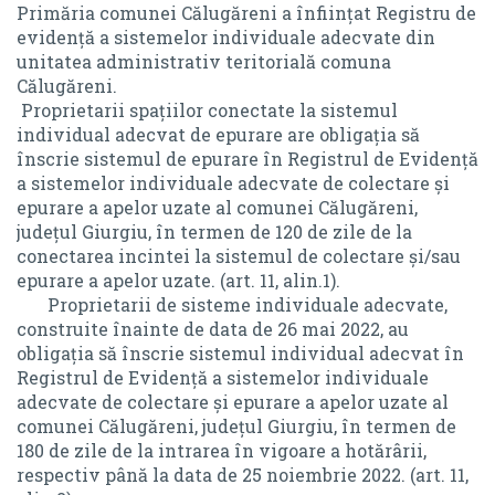
STAREA CIVILA
Primăria comunei Călugăreni a înființat Registru de
CONDUCEREA
evidenţă a sistemelor individuale adecvate din
CUVANTUL PRIMARULUI
unitatea administrativ teritorială comuna
STAREA CIVILA
Călugăreni.
DECLARAȚII DE AVERE ȘI INTERESE SALARIAȚI
Proprietarii spaţiilor conectate la sistemul
CUVANTUL PRIMARULUI
individual adecvat de epurare are obligaţia să
ALEGERI LOCALE ȘI EUROPARLAMENTARE – 9 IUNIE 2024
înscrie sistemul de epurare în Registrul de Evidenţă
DECLARAȚII DE AVERE ȘI INTERESE SALARIAȚI
CONSILIUL LOCAL
a sistemelor individuale adecvate de colectare şi
ALEGERI LOCALE ȘI EUROPARLAMENTARE – 9 IUNIE
epurare a apelor uzate al comunei Călugăreni,
LISTA CONSILIERI
2024
județul Giurgiu, în termen de 120 de zile de la
conectarea incintei la sistemul de colectare şi/sau
INFORMATII
Consiliul Local
epurare a apelor uzate. (art. 11, alin.1).
Proprietarii de sisteme individuale adecvate,
PROIECT SIPOCA 35
LISTA CONSILIERI
construite înainte de data de 26 mai 2022, au
obligația să înscrie sistemul individual adecvat în
Informatii
PLAN URBANISTIC ZONAL
Registrul de Evidenţă a sistemelor individuale
PROIECT SIPOCA 35
adecvate de colectare şi epurare a apelor uzate al
STIRI & EVENIMENTE
comunei Călugăreni, județul Giurgiu, în termen de
PLAN URBANISTIC ZONAL
ANUNTURI PUBLICE
180 de zile de la intrarea în vigoare a hotărârii,
respectiv până la data de 25 noiembrie 2022. (art. 11,
MONITORUL OFICIAL LOCAL
STIRI & EVENIMENTE