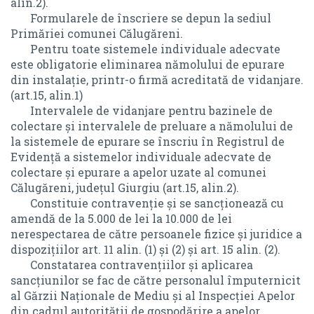
alin.2).
Formularele de înscriere se depun la sediul
STATUTUL UNITĂȚII ADMINISTRATIV-TERITORIALE
ANUNTURI PUBLICE
Primăriei comunei Călugăreni.
Pentru toate sistemele individuale adecvate
Monitorul Oficial Local
PROCESELE VERBALE ALE ȘEDINȚELOR CONSILIULUI LOCAL
este obligatorie eliminarea nămolului de epurare
din instalaţie, printr-o firmă acreditată de vidanjare.
STATUTUL UNITĂȚII ADMINISTRATIV-TERITORIALE
REGULAMENTELE PRIVIND PROCEDURILE ADMINISTRATIVE
(art.15, alin.1)
PROCESELE VERBALE ALE ȘEDINȚELOR CONSILIULUI
Intervalele de vidanjare pentru bazinele de
HOTĂRÂRILE AUTORITĂȚII DELIBERATIVE
LOCAL
colectare şi intervalele de preluare a nămolului de
PROIECTE DE HOTĂRÂRE
la sistemele de epurare se înscriu în Registrul de
REGULAMENTELE PRIVIND PROCEDURILE
Evidenţă a sistemelor individuale adecvate de
ADMINISTRATIVE
REGISTRU PENTRU EVIDENȚA PROIECTELOR DE HOTĂRÂRI
colectare şi epurare a apelor uzate al comunei
Călugăreni, județul Giurgiu (art.15, alin.2).
HOTĂRÂRILE AUTORITĂȚII DELIBERATIVE
Constituie contravenţie şi se sancţionează cu
HOTĂRÂRI
amendă de la 5.000 de lei la 10.000 de lei
PROIECTE DE HOTĂRÂRE
nerespectarea de către persoanele fizice şi juridice a
REGISTRU PENTRU EVIDENȚA HOTĂRÂRILOR
dispoziţiilor art. 11 alin. (1) şi (2) şi art. 15 alin. (2).
REGISTRU PENTRU EVIDENȚA PROIECTELOR DE
Constatarea contravenţiilor şi aplicarea
HOTĂRÂRI
DISPOZIȚIILE AUTORITĂȚII EXECUTIVE
sancţiunilor se fac de către personalul împuternicit
HOTĂRÂRI
al Gărzii Naţionale de Mediu şi al Inspecţiei Apelor
DISPOZIȚII
din cadrul autorităţii de gospodărire a apelor.