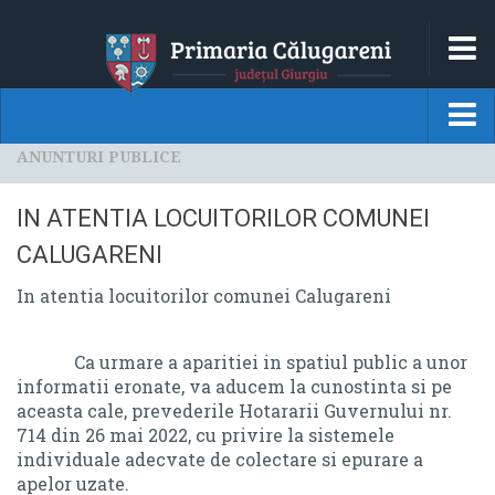
HOM
LOCALITATEA
ANUNTURI PUBLICE
HOME
MONOGRAFIE
Localitatea
IN ATENTIA LOCUITORILOR COMUNEI
DATE ISTORICE
MONOGRAFIE
CALUGARENI
DATE GEOGRAFICE
In atentia locuitorilor comunei Calugareni
DATE ISTORICE
PRINCIPALELE INSTITUTII
DATE GEOGRAFICE
Ca urmare a aparitiei in spatiul public a unor
GALERIE FOTO
informatii eronate, va aducem la cunostinta si pe
PRINCIPALELE INSTITUTII
PRIMARIA
aceasta cale, prevederile Hotararii Guvernului nr.
GALERIE FOTO
714 din 26 mai 2022, cu privire la sistemele
CONDUCEREA
individuale adecvate de colectare si epurare a
Primaria
apelor uzate.