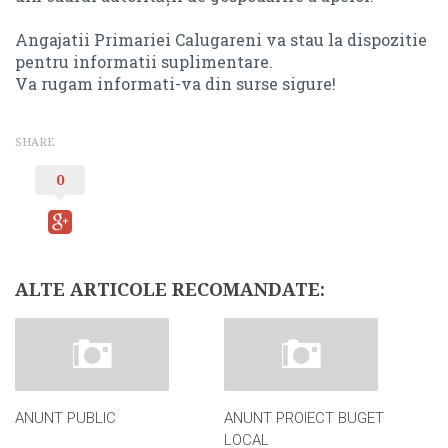
REGISTRU PENTRU EVIDENȚA HOTĂRÂRILOR
REGISTRU PENTRU EVIDENȚA DISPOZIȚIILOR
Angajatii Primariei Calugareni va stau la dispozitie
DISPOZIȚIILE AUTORITĂȚII EXECUTIVE
DOCUMENTE ȘI INFORMAȚII FINANCIARE
pentru informatii suplimentare.
Va rugam informati-va din surse sigure!
DISPOZIȚII
PROIECTE DE BUGET
REGISTRU PENTRU EVIDENȚA DISPOZIȚIILOR
BUGET
SHARE
DOCUMENTE ȘI INFORMAȚII FINANCIARE
BILANȚ
0
PROIECTE DE BUGET
CONTUL DE EXECUȚIE
BUGET
DATORIE PUBLICĂ
ALTE ARTICOLE RECOMANDATE:
BILANȚ
RAPORTARE FINANCIARĂ
CONTUL DE EXECUȚIE
INVESTITII
DATORIE PUBLICĂ
ALTE DOCUMENTE
ANUNT PUBLIC
ANUNT PROIECT BUGET
RAPORTARE FINANCIARĂ
SERVICII ONLINE
LOCAL