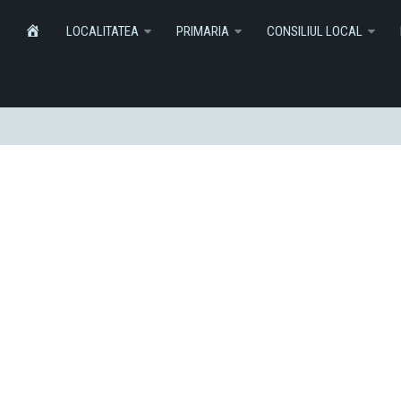
Informatii
Monitorul Oficial Local
SERVICI
HOME
LOCALITATEA
PRIMARIA
CONSILIUL LOCAL