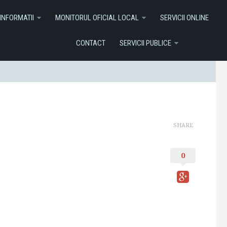
I ONLINE
Contact
Servicii Publice
INFORMATII
MONITORUL OFICIAL LOCAL
SERVICII ONLINE
CONTACT
SERVICII PUBLICE
SHARE
0