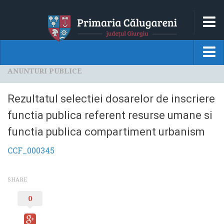
HOM
LOCALITATEA
ANUNTURI PUBLICE
HOME
MONOGRAFIE
Localitatea
Rezultatul selectiei dosarelor de inscriere
DATE ISTORICE
MONOGRAFIE
functia publica referent resurse umane si
DATE GEOGRAFICE
functia publica compartiment urbanism
DATE ISTORICE
PRINCIPALELE INSTITUTII
CCF_000345
DATE GEOGRAFICE
GALERIE FOTO
PRINCIPALELE INSTITUTII
SHARE
PRIMARIA
GALERIE FOTO
0
CONDUCEREA
Primaria