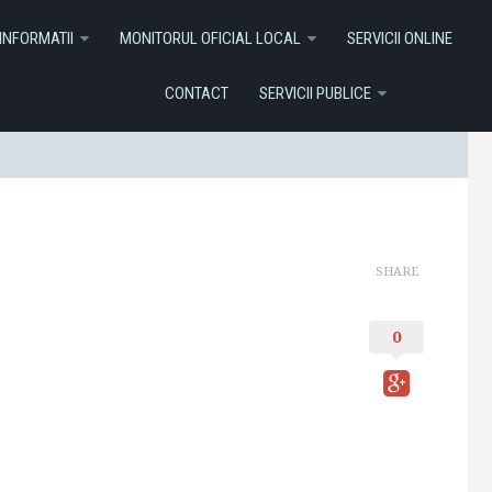
I ONLINE
Contact
Servicii Publice
INFORMATII
MONITORUL OFICIAL LOCAL
SERVICII ONLINE
CONTACT
SERVICII PUBLICE
SHARE
0